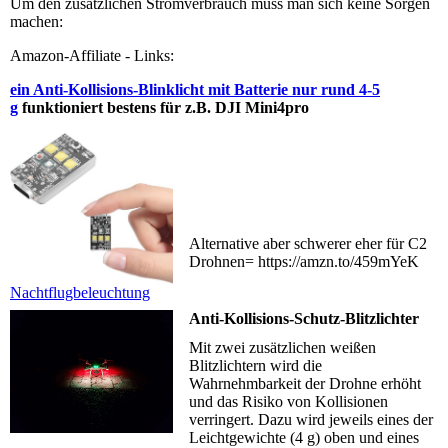
Um den zusätzlichen Stromverbrauch muss man sich keine Sorgen
machen:
Amazon-Affiliate - Links:
ein Anti-Kollisions-Blinklicht mit Batterie nur rund 4-5
g
funktioniert bestens für z.B. DJI Mini4pro
Alternative aber schwerer eher für C2
Drohnen= https://amzn.to/459mYeK
Nachtflugbeleuchtung
Anti-Kollisions-Schutz-Blitzlichter
Mit zwei zusätzlichen weißen
Blitzlichtern wird die
Wahrnehmbarkeit der Drohne erhöht
und das Risiko von Kollisionen
verringert. Dazu wird jeweils eines der
Leichtgewichte (4 g) oben und eines