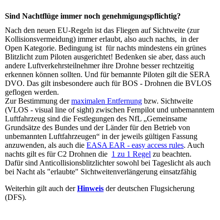
Sind Nachtflüge immer noch genehmigungspflichtig?
Nach den neuen EU-Regeln ist das Fliegen auf Sichtweite (zur
Kollisionsvermeidung) immer erlaubt, also auch nachts, in der
Open Kategorie. Bedingung ist für nachts mindestens ein grünes
Blitzlicht zum Piloten ausgerichtet! Bedenken sie aber, dass auch
andere Luftverkehrsteilnehmer ihre Drohne besser rechtzeitig
erkennen können sollten. Und für bemannte Piloten gilt die SERA
DVO. Das gilt insbesondere auch für BOS - Drohnen die BVLOS
geflogen werden.
Zur Bestimmung der
maximalen Entfernung
bzw. Sichtweite
(VLOS - visual line of sight) zwischen Fernpilot und unbemanntem
Luftfahrzeug sind die Festlegungen des NfL „Gemeinsame
Grundsätze des Bundes und der Länder für den Betrieb von
unbemannten Luftfahrzeugen“ in der jeweils gültigen Fassung
anzuwenden, als auch die
EASA EAR - easy access rules
. Auch
nachts gilt es für C2 Drohnen die
1 zu 1 Regel
zu beachten.
Dafür sind Anticollisionsblitzlichter sowohl bei Tageslicht als auch
bei Nacht als "erlaubte" Sichtweitenverlängerung einsatzfähig
Weiterhin gilt auch der
Hinweis
der deutschen Flugsicherung
(DFS).