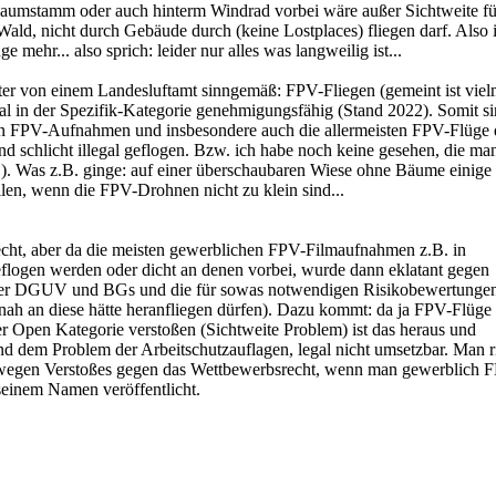
aumstamm oder auch hinterm Windrad vorbei wäre außer Sichtweite fü
 Wald, nicht durch Gebäude durch (keine Lostplaces) fliegen darf. Also
mehr... also sprich: leider nur alles was langweilig ist...
iter von einem Landesluftamt sinngemäß: FPV-Fliegen (gemeint ist viel
mal in der Spezifik-Kategorie genehmigungsfähig (Stand 2022). Somit s
en FPV-Aufnahmen und insbesondere auch die allermeisten FPV-Flüge d
d schlicht illegal geflogen. Bzw. ich habe noch keine gesehen, die ma
!). Was z.B. ginge: auf einer überschaubaren Wiese ohne Bäume einige
ilen, wenn die FPV-Drohnen nicht zu klein sind...
echt, aber da die meisten gewerblichen FPV-Filmaufnahmen z.B. in
eflogen werden oder dicht an denen vorbei, wurde dann eklatant gegen
 der DGUV und BGs und die für sowas notwendigen Risikobewertunge
ah an diese hätte heranfliegen dürfen). Dazu kommt: da ja FPV-Flüge 
r Open Kategorie verstoßen (Sichtweite Problem) ist das heraus und
 dem Problem der Arbeitschutzauflagen, legal nicht umsetzbar. Man ri
 wegen Verstoßes gegen das Wettbewerbsrecht, wenn man gewerblich 
 seinem Namen veröffentlicht.