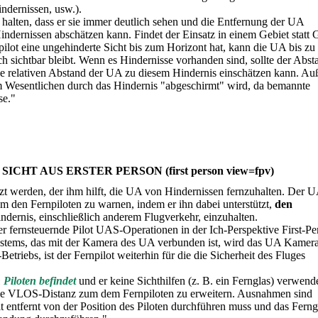
ndernissen, usw.).
 halten, dass er sie immer deutlich sehen und die Entfernung der UA
dernissen abschätzen kann. Findet der Einsatz in einem Gebiet statt 
npilot eine ungehinderte Sicht bis zum Horizont hat, kann die UA bis zu 
h sichtbar bleibt. Wenn es Hindernisse vorhanden sind, sollte der Abst
, die relativen Abstand der UA zu diesem Hindernis einschätzen kann. A
 im Wesentlichen durch das Hindernis "abgeschirmt" wird, da bemannte
se."
CHT AUS ERSTER PERSON (first person view=fpv)
t werden, der ihm hilft, die UA von Hindernissen fernzuhalten. Der 
 den Fernpiloten zu warnen, indem er ihn dabei unterstützt,
den
ernis, einschließlich anderem Flugverkehr, einzuhalten.
fernsteuernde Pilot UAS-Operationen in der Ich-Perspektive First-Pe
 Systems, das mit der Kamera des UA verbunden ist, wird das UA Kamera
riebs, ist der Fernpilot weiterhin für die die Sicherheit des Fluges
Piloten befindet
und er keine Sichthilfen (z. B. ein Fernglas) verwend
 die VLOS-Distanz zum dem Fernpiloten zu erweitern. Ausnahmen sind
t entfernt von der Position des Piloten durchführen muss und das Ferng