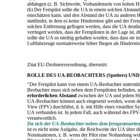
abhängen (z. B. Sichtweite, Vorhandensein von hohen Hi
(b) Der Fernpilot sollte die UA in einem solchen Abstand
einschätzen kann. und den Abstand der UA zu anderen Hin
stattfindet, in dem es keine Hindernisse gibt und der Fer
solchen Entfernung geflogen werden, dass die UA deutlic
verringert werden, dass der Fernpiloten in der Lage ist
sollte die UA so niedrig gehalten werden, dass dass sie
Luftfahrzeuge normalerweise höher fliegen als Hindernis
Zitat EU-Drohnenverordnung, übersetzt:
ROLLE DES UA-BEOBACHTERS (Spotters) UND SI
"Der Fernpilot kann von einem UA-Beobachter unterstütz
Beobachter muss sich neben dem Fernpiloten befinden, um
erforderlichen Abstand
zwischen der UA und jedem Hind
UA-Beobachter können auch eingesetzt werden, wenn der 
View (FPV) durchführt, d. h. mit Hilfe eines visuellen
UA verbunden ist. In jedem Fall, auch während des FPV-Bet
verantwortlich.
Da sich der UA-Beobachter neben dem ferngesteuerten 
ist es nicht seine Aufgabe, die Reichweite der UA über
Notsituationen, z. B. wenn der Pilot eine Notlandung wei