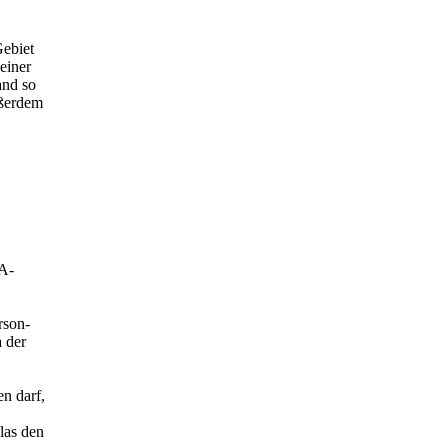
Gebiet
einer
and so
ußerdem
UA-
rson-
 der
en darf,
las den