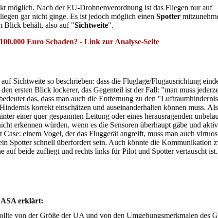
good airmanship: was
änkt möglich. Nach der EU-Drohnenverordnung ist das Fliegen nur auf
es bedeutet ein guter
iegen gar nicht ginge. Es ist jedoch möglich einen
Spotter
mitzunehme
Pilot zu sein
 Blick behält, also auf "
Sichtweite
".
Vermessung -
 100.000 Euro Schaden? - Link zur Analyse-Seite
Photogrammetrie
Wann zählt ein
Drohnenakku zum
auf Sichtweite so beschrieben: dass die Fluglage/Flugausrichtung eind
Gefahrguttransport?
en ersten Blick lockerer, das Gegenteil ist der Fall: "man muss jederze
edeutet das, dass man auch die Entfernung zu den "Luftraumhinderni
indernis korrekt einschätzen und auseinanderhalten können muss. Als
ahinter einer quer gespannten Leitung oder eines herausragenden unbela
nicht erkennen würden, wenn es die Sensoren überhaupt gäbe und akti
t Case: einem Vogel, der das Fluggerät angreift, muss man auch virtuos
ein Spotter schnell überfordert sein. Auch könnte die Kommunikation 
uf beide zufliegt und rechts links für Pilot und Spotter vertauscht ist.
EASA erklärt:
sollte von der Größe der UA und von den Umgebungsmerkmalen des G