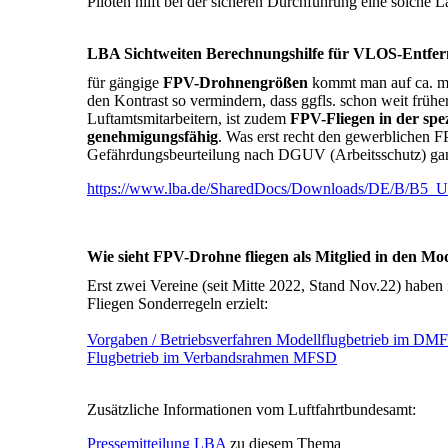
Piloten hilft bei der sicheren Durchführung eine solche
LBA Sichtweiten Berechnungshilfe für VLOS-Entfe
für gängige
FPV-Drohnengrößen
kommt man auf ca. 
den Kontrast so vermindern, dass ggfls. schon weit früh
Luftamtsmitarbeitern, ist zudem
FPV-Fliegen in der spe
genehmigungsfähig
. Was erst recht den gewerblichen F
Gefährdungsbeurteilung nach DGUV (Arbeitsschutz) ga
https://www.lba.de/SharedDocs/Downloads/DE/B/B5
Wie sieht FPV-Drohne fliegen als Mitglied in den Mo
Erst zwei Vereine (seit Mitte 2022, Stand Nov.22) habe
Fliegen Sonderregeln erzielt:
Vorgaben / Betriebsverfahren Modellflugbetrieb im DM
Flugbetrieb im Verbandsrahmen MFSD
Zusätzliche Informationen vom Luftfahrtbundesamt:
Pressemitteilung LBA
zu diesem Thema