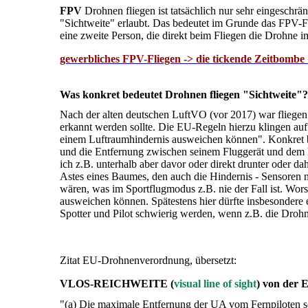
FPV
Drohnen fliegen ist tatsächlich nur sehr eingeschr
"Sichtweite" erlaubt. Das bedeutet im Grunde das FPV-Fl
eine zweite Person, die direkt beim Fliegen die Drohne im
gewerbliches FPV-Fliegen -> die tickende Zeitbombe
Was konkret bedeutet Drohnen fliegen "Sichtweite"?
Nach der alten deutschen LuftVO (vor 2017) war fliegen 
erkannt werden sollte. Die EU-Regeln hierzu klingen auf d
einem Luftraumhindernis ausweichen können". Konkret b
und die Entfernung zwischen seinem Fluggerät und dem H
ich z.B. unterhalb aber davor oder direkt drunter oder d
Astes eines Baumes, den auch die Hindernis - Sensoren 
wären, was im Sportflugmodus z.B. nie der Fall ist. Wors
ausweichen können. Spätestens hier dürfte insbesondere 
Spotter und Pilot schwierig werden, wenn z.B. die Drohne a
Zitat EU-Drohnenverordnung, übersetzt:
VLOS-
REICHWEITE (
visual line of sight
) von der 
"(a) Die maximale Entfernung der UA vom Fernpiloten 