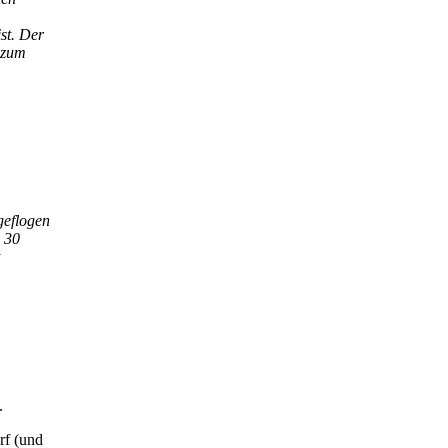
st. Der
g zum
geflogen
n 30
.
rf (und