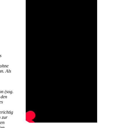
s
 ohne
nn. Als
on (sog.
 den
es
erichtig
n zur
ten
len