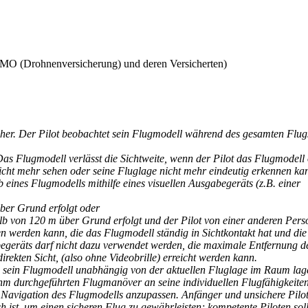
MO (Drohnenversicherung) und deren Versicherten)
 sicher. Der Pilot beobachtet sein Flugmodell während des gesamten Flug
. Das Flugmodell verlässt die Sichtweite, wenn der Pilot das Flugmodell
nicht mehr sehen oder seine Fluglage nicht mehr eindeutig erkennen ka
eb eines Flugmodells mithilfe eines visuellen Ausgabegeräts (z.B. einer
über Grund erfolgt oder
lb von 120 m über Grund erfolgt und der Pilot von einer anderen Pers
en werden kann, die das Flugmodell ständig in Sichtkontakt hat und die
begeräts darf nicht dazu verwendet werden, die maximale Entfernung d
irekten Sicht, (also ohne Videobrille) erreicht werden kann.
it, sein Flugmodell unabhängig von der aktuellen Fluglage im Raum lag
 ihm durchgeführten Flugmanöver an seine individuellen Flugfähigkeite
d Navigation des Flugmodells anzupassen. Anfänger und unsichere Pilo
ch ist, um einen sicheren Flug zu gewährleisten; kompetente Piloten sol