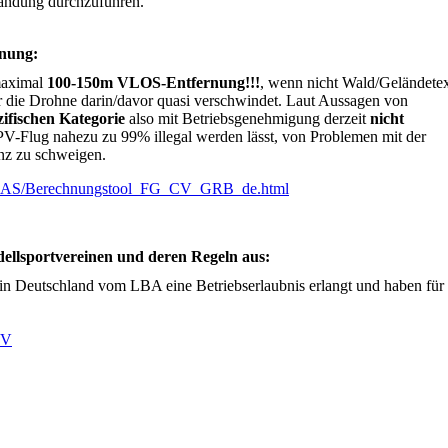
 Landung durchzuführen."
rnung:
maximal
100-150m VLOS-Entfernung!!!
, wenn nicht Wald/Geländetex
er die Drohne darin/davor quasi verschwindet. Laut Aussagen von
zifischen Kategorie
also mit Betriebsgenehmigung derzeit
nicht
PV-Flug nahezu zu 99% illegal werden lässt, von Problemen mit der
nz zu schweigen.
_UAS/Berechnungstool_FG_CV_GRB_de.html
dellsportvereinen und deren Regeln aus:
n in Deutschland vom LBA eine Betriebserlaubnis erlangt und haben fü
FV