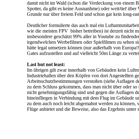
damit nicht im Wald (schon die Verdeckung von einem B
Spotter, da gibt es keine Ausnanhme) oder weit/tief über
Grunde nur über freiem Feld und schon gar kein long-range 
Deutlicher formulierte das auch mal ein Luftamtsmitarbe
wie die meisten FPV bisher betreiben) ist derzeit nicht 
insbesondere geschätzt 99% aller in Youtube zu findend
irgendwelchen Werbefilmen oder Spielfilmen zu sehen sin
hätte legal umsetzen können (nur außerhalb von Europa!
Gates aufzustellen und auf vielleicht 50m Länge zu verte
Last but not least:
Im übrigen gilt zwar innerhalb von Gebäuden kein Luftr
Industriehallen über den Köpfen von dort Angestellten g
Arbeitsschutzbestimmungen verstoßen (siehe Auflagen
zu dem Schluss gekommen, dass man nicht über oder so n
nicht genehmigungsfähig sind und gegen die Auflagen de
hineinfliegen in Verbindung mit dem Flug im Gebäude und
zu dem auch noch leicht abgemahnt werden zu können,
Flüge anbietet und die Beweise, also das Ergebnis unter