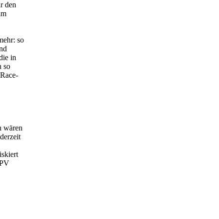
r den
 im
mehr: so
ind
ie in
n so
 Race-
n wären
derzeit
skiert
FPV