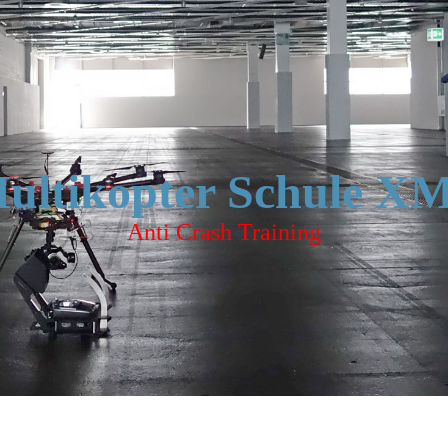
Anforderungen
EU-
Drohnenführerschein
- theoret.
Kompetenznachweis
München
praktische
ultikopter Schule X
Eigenerklärung
gemäß AMC2
UAS.OPEN.030/2b
Anti Crash Training
Drohnen Gesetz 2017
DE alt
DSGVO, Panorama-
Freiheit, Recht am
Bild, Übersicht
Gerichtsurteile
Luftverkehrsordnung
bis Ende 2020