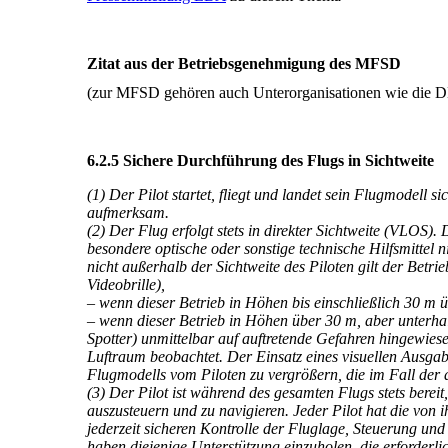
Zitat aus der Betriebsgenehmigung des MFSD
(zur MFSD gehören auch Unterorganisationen wie die D
6.2.5 Sichere Durchführung des Flugs in Sichtweite
(1) Der Pilot startet, fliegt und landet sein Flugmodell
aufmerksam.
(2) Der Flug erfolgt stets in direkter Sichtweite (VLOS)
besondere optische oder sonstige technische Hilfsmittel 
nicht außerhalb der Sichtweite des Piloten gilt der Betri
Videobrille),
– wenn dieser Betrieb in Höhen bis einschließlich 30 m 
– wenn dieser Betrieb in Höhen über 30 m, aber unterha
Spotter) unmittelbar auf auftretende Gefahren hingewies
Luftraum beobachtet. Der Einsatz eines visuellen Ausga
Flugmodells vom Piloten zu vergrößern, die im Fall der d
(3) Der Pilot ist während des gesamten Flugs stets bere
auszusteuern und zu navigieren. Jeder Pilot hat die von
jederzeit sicheren Kontrolle der Fluglage, Steuerung un
haben diejenige Unterstützung einzuholen, die erforderli